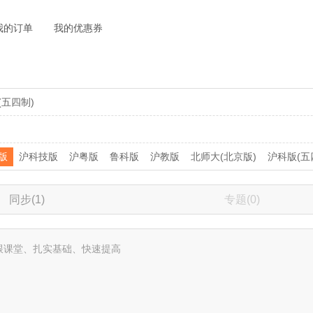
我的订单
我的优惠券
(五四制)
版
沪科技版
沪粤版
鲁科版
沪教版
北师大(北京版)
沪科版(五
同步(1)
专题(0)
跟课堂、扎实基础、快速提高