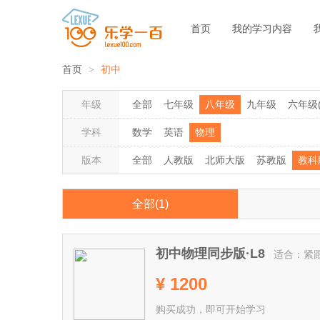
首页
我的学习内容
首页
初中
年级
全部
七年级
八年级
九年级
六年级
学科
数学
英语
物理
版本
全部
人教版
北师大版
苏教版
教科
全部(1)
初中物理同步版·L8
适合：紧
¥ 1200
购买成功，即可开始学习