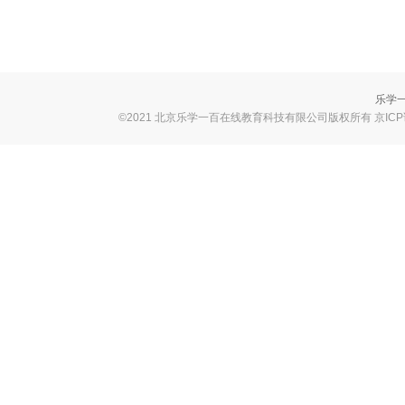
乐学一
©2021 北京乐学一百在线教育科技有限公司版权所有 京ICP证B