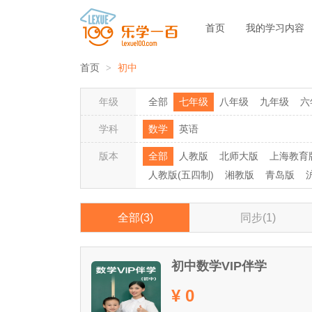
首页
我的学习内容
首页
初中
年级
全部
七年级
八年级
九年级
六
学科
数学
英语
版本
全部
人教版
北师大版
上海教育
人教版(五四制)
湘教版
青岛版
全部(3)
同步(1)
初中数学VIP伴学
¥ 0