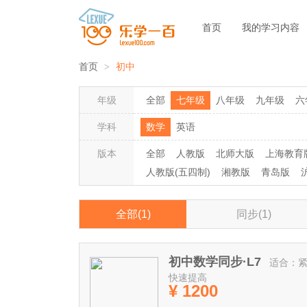
首页
我的学习内容
首页
初中
年级
全部
七年级
八年级
九年级
六
学科
数学
英语
版本
全部
人教版
北师大版
上海教育
人教版(五四制)
湘教版
青岛版
全部(1)
同步(1)
初中数学同步·L7
适合：
快速提高
¥ 1200