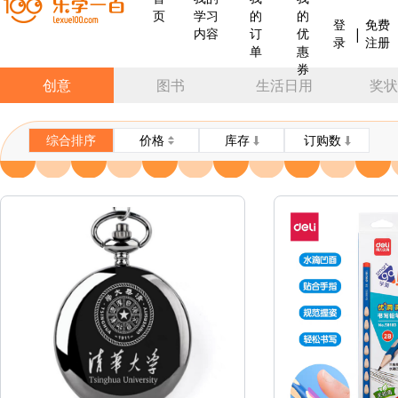
页
学习
的
的
登
免费
|
内容
订
优
录
注册
单
惠
券
创意
图书
生活日用
奖状
综合排序
价格
库存
订购数