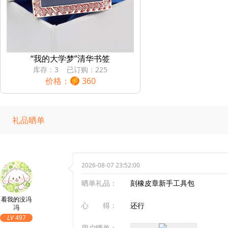
“我的大学梦”清华书签
库存：
3
已订购：
225
价格：
360
礼品晒单
2026-08-07 23:52:00
晒单礼品：
刻橡皮章新手工具包
看我的没冯
心 得：
还行
冯
LV
497
用户晒单：