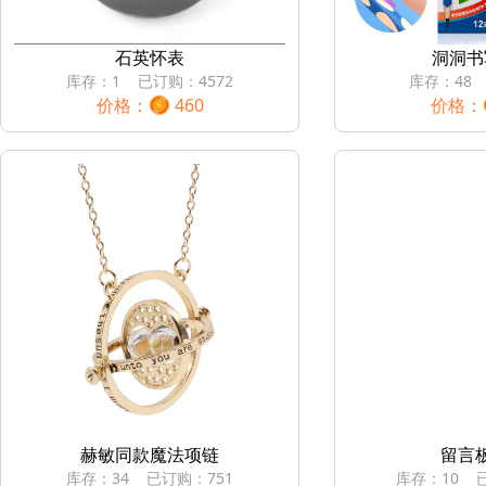
石英怀表
洞洞书
库存：
1
已订购：
4572
库存：
48
价格：
460
价格：
赫敏同款魔法项链
留言
库存：
34
已订购：
751
库存：
10